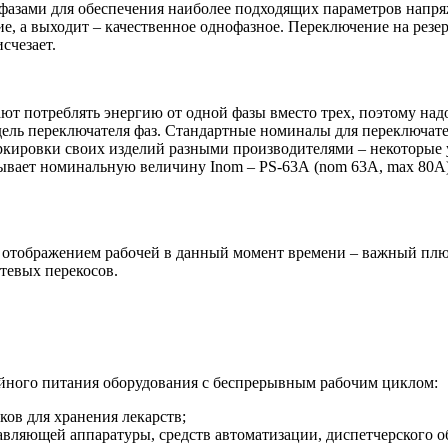
азами для обеспечения наиболее подходящих параметров напряже
ие, а выходит – качественное однофазное. Переключение на резе
счезает.
ают потреблять энергию от одной фазы вместо трех, поэтому на
модель переключателя фаз. Стандартные номиналы для переключа
аркировки своих изделий разными производителями – некоторые 
ывает номинальную величину Inom – PS-63
A
(
nom
63
A
,
max
80
A
 отображением рабочей в данный момент времени – важный плюс
тевых перекосов.
ойного питания оборудования с беспрерывным рабочим циклом:
ов для хранения лекарств;
авляющей аппаратуры, средств автоматизации, диспетчерского 