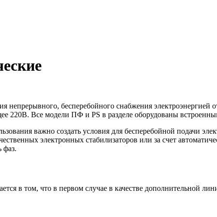
ческие
ия непрерывного, бесперебойного снабжения электроэнергией от
ее 220В. Все модели ПФ и PS в разделе оборудованы встроенны
льзования важно создать условия для бесперебойной подачи
эле
чественных электронных стабилизаторов или за счет автоматичес
ь
фаз
.
ется в том, что в первом случае в качестве дополнительной ли