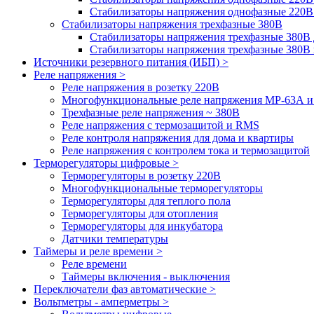
Стабилизаторы напряжения однофазные 220В
Стабилизаторы напряжения трехфазные 380В
Cтабилизаторы напряжения трехфазные 380В 
Стабилизаторы напряжения трехфазные 380
Источники резервного питания (ИБП) >
Реле напряжения >
Реле напряжения в розетку 220В
Многофункциональные реле напряжения МР-63А 
Трехфазные реле напряжения ~ 380В
Реле напряжения с термозащитой и RMS
Реле контроля напряжения для дома и квартиры
Реле напряжения с контролем тока и термозащитой
Терморегуляторы цифровые >
Терморегуляторы в розетку 220В
Многофункциональные терморегуляторы
Терморегуляторы для теплого пола
Терморегуляторы для отопления
Терморегуляторы для инкубатора
Датчики температуры
Таймеры и реле времени >
Реле времени
Таймеры включения - выключения
Переключатели фаз автоматические >
Вольтметры - амперметры >