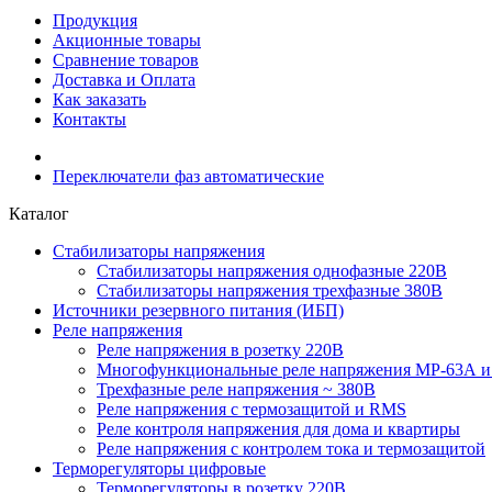
Продукция
Акционные товары
Сравнение товаров
Доставка и Оплата
Как заказать
Контакты
Переключатели фаз автоматические
Каталог
Стабилизаторы напряжения
Cтабилизаторы напряжения однофазные 220В
Стабилизаторы напряжения трехфазные 380В
Источники резервного питания (ИБП)
Реле напряжения
Реле напряжения в розетку 220В
Многофункциональные реле напряжения МР-63А 
Трехфазные реле напряжения ~ 380В
Реле напряжения с термозащитой и RMS
Реле контроля напряжения для дома и квартиры
Реле напряжения с контролем тока и термозащитой
Терморегуляторы цифровые
Терморегуляторы в розетку 220В