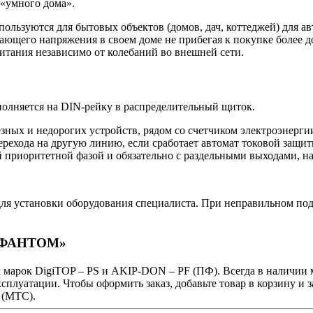
 «умного дома».
пользуются для бытовых объектов (домов, дач, коттеджей) для 
ающего напряжения в своем доме не прибегая к покупке более д
тания независимо от колебаний во внешней сети.
полняется на
DIN
-рейку в распределительный щиток.
зных и недорогих устройств, рядом со счетчиком электроэнерги
ехода на другую линию, если сработает автомат токовой защиты
й приоритетной фазой и обязательно с раздельными выходами, на
ь для установки оборудования специалиста. При неправильном 
и «ФАНТОМ»
х марок
DigiTOP
–
PS
и
AKIP
-
DON
–
PF
(ПФ). Всегда в наличии 
плуатации. Чтобы оформить заказ, добавьте товар в корзину и з
7 (МТС).