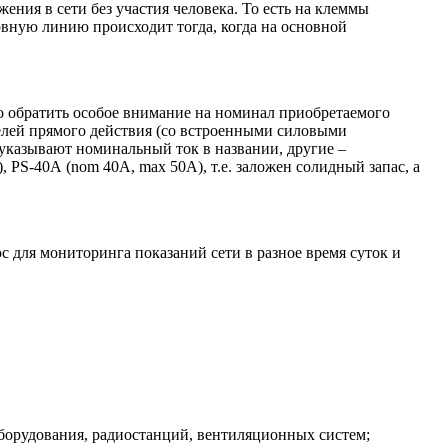
ния в сети без участия человека. То есть на клеммы
рвную линию происходит тогда, когда на основной
до обратить особое внимание на номинал приобретаемого
телей прямого действия (со встроенными силовыми
указывают номинальный ток в названии, другие –
), PS-40
A
(
nom
40
A
,
max
50
A
), т.е. заложен солидный запас, а
 для мониторинга показаний сети в разное время суток и
оборудования, радиостанций, вентиляционных систем;