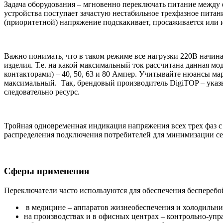
Задача оборудования – мгновенно переключать
питание
между ф
устройства
поступает зачастую нестабильное трехфазное питан
(приоритетной) напряжение подскакивает, просаживается или и
Важно понимать, что в таком режиме все нагрузки 220В начин
изделия. Т.е. на какой максимальный ток рассчитана данная 
контакторами) – 40, 50, 63 и 80 Ампер. Учитывайте нюансы м
максимальный. Так, брендовый производитель DigiTOP – указ
следовательно ресурс.
Тройная одновременная индикация напряжения всех трех фаз с
распределения подключения потребителей для минимизации се
Сферы применения
Переключатели часто используются для обеспечения беспереб
в медицине – аппаратов жизнеобеспечения и холодильник
на производствах и в офисных центрах – контрольно-упр