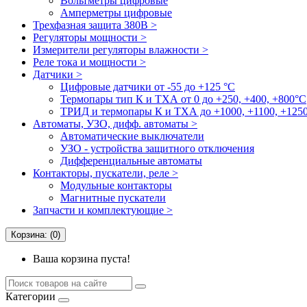
Вольтметры цифровые
Амперметры цифровые
Трехфазная защита 380В >
Регуляторы мощности >
Измерители регуляторы влажности >
Реле тока и мощности >
Датчики >
Цифровые датчики от -55 до +125 °С
Термопары тип К и ТХА от 0 до +250, +400, +800°C
ТРИД и термопары К и ТХА до +1000, +1100, +1250
Автоматы, УЗО, дифф. автоматы >
Автоматические выключатели
УЗО - устройства защитного отключения
Дифференциальные автоматы
Контакторы, пускатели, реле >
Модульные контакторы
Магнитные пускатели
Запчасти и комплектующие >
Корзина: (0)
Ваша корзина пуста!
Категории