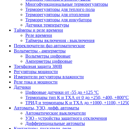
Многофункциональные терморегуляторы
Терморегуляторы для теплого пола
Терморегуляторы для отопления
Терморегуляторы для инкубатора
Датчики температуры
Таймеры и реле времени
Реле времени
Таймеры включения - выключения
Переключатели фаз автоматические
Вольтметры - амперметры
Вольтметры цифровые
Амперметры цифровые
Трехфазная защита 380В
Регуляторы мощности
Измерители регуляторы влажности
Реле тока и мощности
Датчики
Цифровые датчики от -55 до +125 °С
Термопары тип К и ТХА от 0 до +250, +400, +800°C
ТРИД и термопары К и ТХА до +1000, +1100, +1250
Автоматы, УЗО, дифф. автоматы
Автоматические выключатели
УЗО - устройства защитного отключения
Дифференциальные автоматы
Контакторы, пускатели, реле