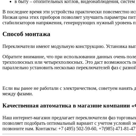
в быту – отопительных котлов, видеонаблюдения, систем
В последнее время эти устройства практически повсеместно ис
Низкая цена этих приборов позволяет улучшить параметры пит
стабилизаторов напряжения, генерирующих нужный уровень пи
Способ монтажа
Переключатели имеют модульную конструкцию. Установка вы
Обратите внимание, что при использовании данных очень поле
трехполюсных или четырехполюсных. Это даст возможность пер
параллельно установить несколько переключателей фаз с разно
Если вы ранее не работали с электричеством, советуем нанят
между фазами.
Качественная автоматика в магазине компани
Наш интернет-магазин предлагает переключатели фаз торговы
позволяет подобрать оптимальный вариант с учетом условий экс
позвоните нам.
Контакты
: +7 (495) 502-59-60, +7(985) 471-81-4